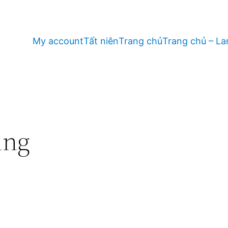
My account
Tất niên
Trang chủ
Trang chủ – La
ing