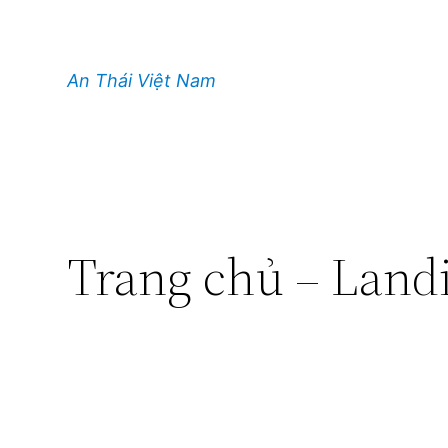
Chuyển
đến
phần
An Thái Việt Nam
nội
dung
Trang chủ – Land